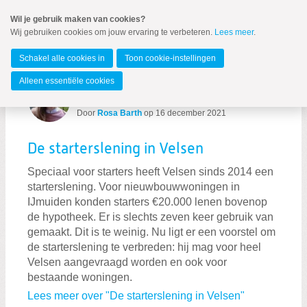
Spring
Wil je gebruik maken van cookies?
naar
Wij gebruiken cookies om jouw ervaring te verbeteren.
Lees meer
.
MENU
Spring
naar
IJmond
de
Schakel alle cookies in
Toon cookie-instellingen
inhoud
Spring
Alleen essentiële cookies
naar
Berichten over wonen
het
hoofdmenu
Door
Rosa Barth
op
16 december 2021
De starterslening in Velsen
Speciaal voor starters heeft Velsen sinds 2014 een
starterslening. Voor nieuwbouwwoningen in
IJmuiden konden starters €20.000 lenen bovenop
de hypotheek. Er is slechts zeven keer gebruik van
Zoeken:
Zoeken
gemaakt. Dit is te weinig. Nu ligt er een voorstel om
de starterslening te verbreden: hij mag voor heel
Velsen aangevraagd worden en ook voor
bestaande woningen.
Lees meer over "De starterslening in Velsen"