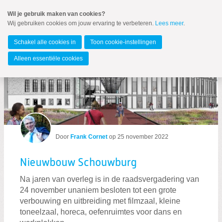
Spring
Wil je gebruik maken van cookies?
naar
Wij gebruiken cookies om jouw ervaring te verbeteren.
Lees meer
.
MENU
Spring
naar
IJmond
de
Schakel alle cookies in
Toon cookie-instellingen
inhoud
Spring
Alleen essentiële cookies
naar
Berichten over Cultuur
het
hoofdmenu
Door
Frank Cornet
op
25 november 2022
Zoeken:
Nieuwbouw Schouwburg
Zoeken
Na jaren van overleg is in de raadsvergadering van
24 november unaniem besloten tot een grote
verbouwing en uitbreiding met filmzaal, kleine
toneelzaal, horeca, oefenruimtes voor dans en