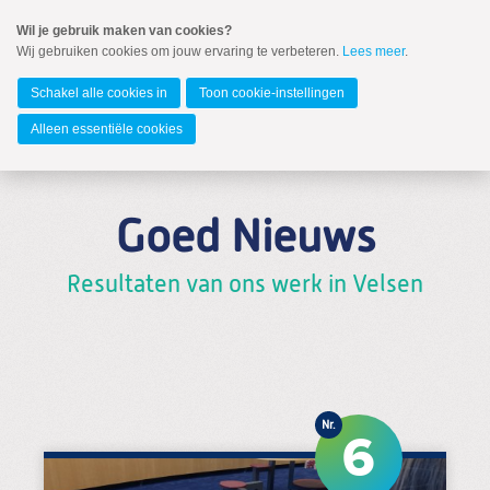
Spring
Wil je gebruik maken van cookies?
naar
Wij gebruiken cookies om jouw ervaring te verbeteren.
Lees meer
.
MENU
Spring
naar
IJmond
de
Schakel alle cookies in
Toon cookie-instellingen
inhoud
Spring
Alleen essentiële cookies
naar
het
Nieuws
hoofdmenu
Nieuwsbrief
Goed Nieuws
Resultaten
Regionaal Nieuws
Resultaten van ons werk in Velsen
Vacatures
6