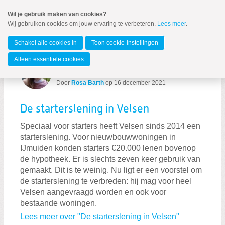
Spring
Wil je gebruik maken van cookies?
naar
Wij gebruiken cookies om jouw ervaring te verbeteren.
Lees meer
.
MENU
Spring
naar
IJmond
de
Schakel alle cookies in
Toon cookie-instellingen
inhoud
Spring
Alleen essentiële cookies
naar
Berichten over starterslening
het
hoofdmenu
Door
Rosa Barth
op
16 december 2021
De starterslening in Velsen
Speciaal voor starters heeft Velsen sinds 2014 een
starterslening. Voor nieuwbouwwoningen in
IJmuiden konden starters €20.000 lenen bovenop
de hypotheek. Er is slechts zeven keer gebruik van
Zoeken:
Zoeken
gemaakt. Dit is te weinig. Nu ligt er een voorstel om
de starterslening te verbreden: hij mag voor heel
Velsen aangevraagd worden en ook voor
bestaande woningen.
Lees meer over "De starterslening in Velsen"