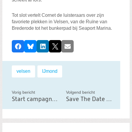
Tot slot vertelt Cornet de luisteraars over zijn
favoriete plekken in Velsen, van de Ruïne van
Brederode tot het bunkerpad bij Seaport Marina.
D
Facebook
Bluesky
LinkedIn
X
E-mail
e
e
l
Labels:
velsen
,
IJmond
d
i
t
Vorig bericht
Volgend bericht
Start campagne Gemeenteraadsverkiezingen Velsen
Save The Date 19 november 2025 19:30 uur
b
e
r
i
c