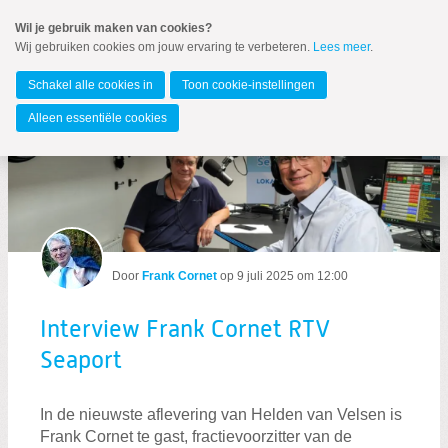
Spring
Wil je gebruik maken van cookies?
naar
Wij gebruiken cookies om jouw ervaring te verbeteren.
Lees meer
.
MENU
Spring
naar
IJmond
de
Schakel alle cookies in
Toon cookie-instellingen
inhoud
Spring
Alleen essentiële cookies
naar
Interview Frank Cornet RTV Seaport
het
hoofdmenu
Door
Frank Cornet
op
9 juli 2025 om 12:00
Zoeken:
Interview Frank Cornet RTV
Zoeken
Seaport
In de nieuwste aflevering van Helden van Velsen is
Frank Cornet te gast, fractievoorzitter van de